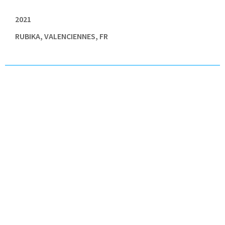
2021
RUBIKA, VALENCIENNES, FR
,
ANGLAIS
,
DESIGN UI
,
DESIGN UX
,
ISD
,
MOBILE