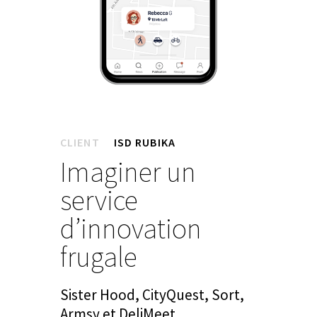
CLIENT
ISD RUBIKA
Imaginer un
service
d’innovation
frugale
Sister Hood, CityQuest, Sort,
Armsy et DeliMeet