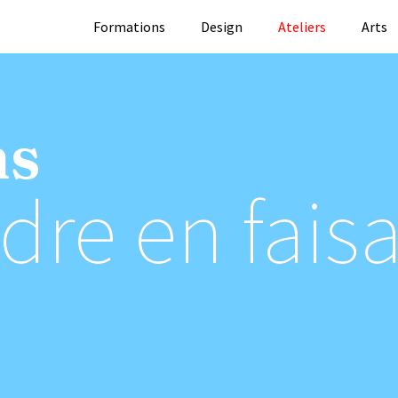
Formations
Design
Ateliers
Arts
ns
re en fais