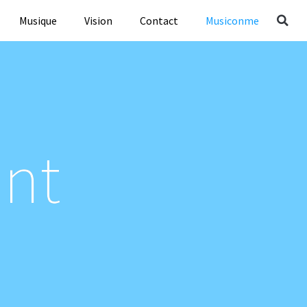
Musique
Vision
Contact
Musiconme
ant