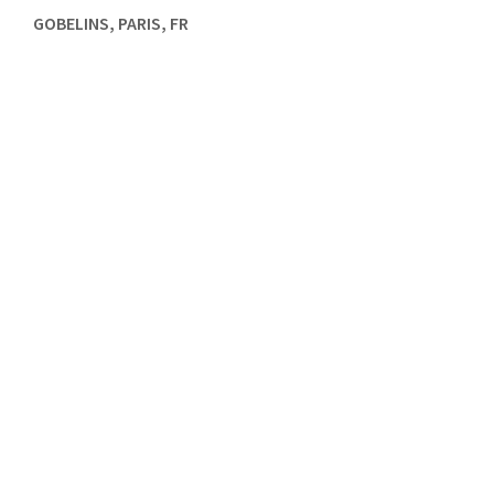
GOBELINS, PARIS, FR
,
DESIGN UI
,
DESIGN UX
,
GOBELINS
,
INNOVATION FRUGALE
MOBILE