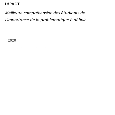
IMPACT
Meilleure compréhension des étudiants de
l’importance de la problématique à définir
2020
STUDIOMETIS, PARIS, FR
,
DESIGN UI
,
DESIGN UX
,
IIM