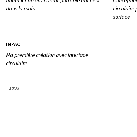
Imaginer un ordinateur portable qui tient
Conception
dans la main
circulaire
surface
IMPACT
Ma première création avec interface
circulaire
1996
FOLKWANG UNIVERSITÄT DER KÜNSTE, ESSEN, DE