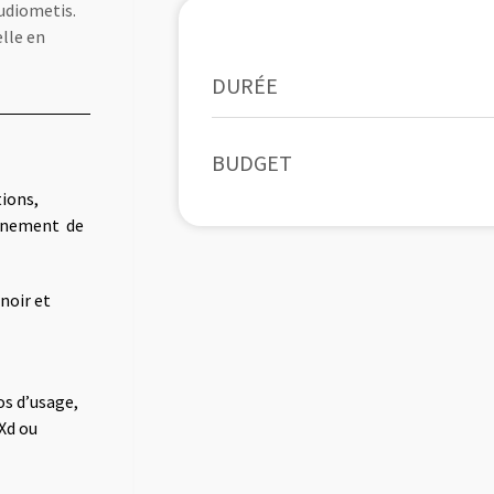
tudiometis.
elle en
DURÉE
BUDGET
tions,
onnement de
noir et
os d’usage,
 Xd ou