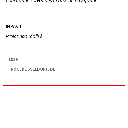
Conception UX+UI des écrans de navigation
IMPACT
Projet non réalisé
1999
FROG, DÜSSELDORF, DE
,
B2C
,
DESIGN UI