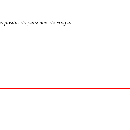
ès positifs du personnel de Frog et
,
,
LUMINAIRE
MOBILIER