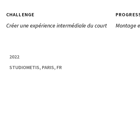
CHALLENGE
PROGRES
Créer une expérience intermédiale du court
Montage e
2022
STUDIOMETIS, PARIS, FR
,
ALBUM MUSICAL
IDENTITÉ VISUELLE
,
PERFORMANCE VJ
PHOTOGRAPHIES