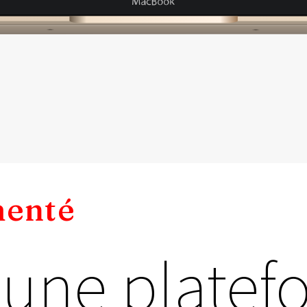
menté
d'une plate