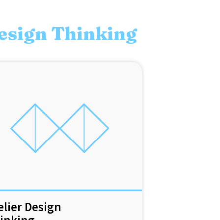
esign Thinking
elier Design
inking