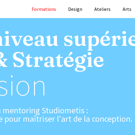
Formations
Design
Ateliers
Arts
niveau supéri
& Stratégie
sion
au mentoring Studiometis :
our maîtriser l'art de la conception.