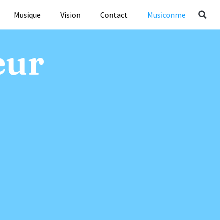
Musique
Vision
Contact
Musiconme
eur