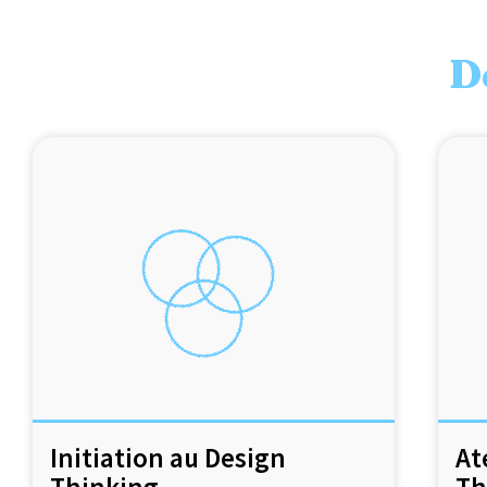
D
Initiation au Design
At
Thinking
Th