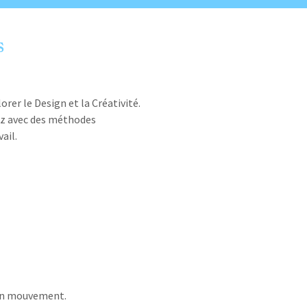
s
orer le Design et la Créativité.
tez avec des méthodes
ail.
e en mouvement.